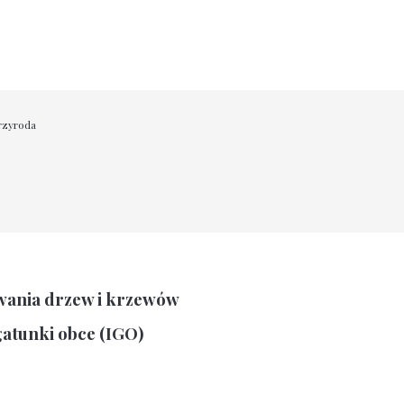
rzyroda
wania drzew i krzewów
atunki obce (IGO)