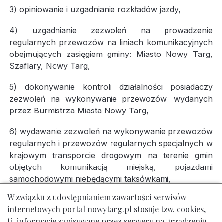
3) opiniowanie i uzgadnianie rozkładów jazdy,
4) uzgadnianie zezwoleń na prowadzenie
regularnych przewozów na liniach komunikacyjnych
obejmujących zasięgiem gminy: Miasto Nowy Targ,
Szaflary, Nowy Targ,
5) dokonywanie kontroli działalności posiadaczy
zezwoleń na wykonywanie przewozów, wydanych
przez Burmistrza Miasta Nowy Targ,
6) wydawanie zezwoleń na wykonywanie przewozów
regularnych i przewozów regularnych specjalnych w
krajowym transporcie drogowym na terenie gmin
objętych komunikacją miejską, pojazdami
samochodowymi niebędącymi taksówkami,
W związku z udostępnianiem zawartości serwisów
7) udzielanie zgody na korzystanie z przystanków na
internetowych portal nowytarg.pl stosuje tzw. cookies,
drogach miejskich,
tj. informacje zapisywane przez serwery na urządzeniu