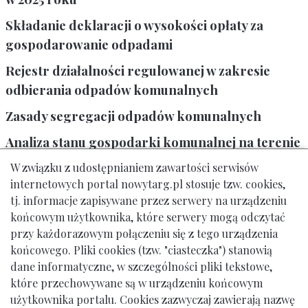
Składanie deklaracji o wysokości opłaty za
gospodarowanie odpadami
Rejestr działalności regulowanej w zakresie
odbierania odpadów komunalnych
Zasady segregacji odpadów komunalnych
Analiza stanu gospodarki komunalnej na terenie
Gminy Miasto Nowy Targ
W związku z udostępnianiem zawartości serwisów
internetowych portal nowytarg.pl stosuje tzw. cookies,
Sprawdzaj harmonogram wywozu odpadów
tj. informacje zapisywane przez serwery na urządzeniu
Pojemniki na odzież
końcowym użytkownika, które serwery mogą odczytać
przy każdorazowym połączeniu się z tego urządzenia
Lokalna Platforma Na Rzecz Zapobiegania
końcowego. Pliki cookies (tzw. "ciasteczka") stanowią
Powstawaniu Odpadów (ZPO)
dane informatyczne, w szczególności pliki tekstowe,
które przechowywane są w urządzeniu końcowym
użytkownika portalu. Cookies zazwyczaj zawierają nazwę