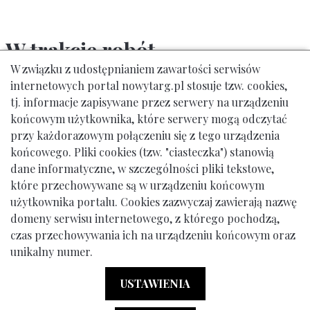
W trakcie robót
W związku z udostępnianiem zawartości serwisów
internetowych portal nowytarg.pl stosuje tzw. cookies,
tj. informacje zapisywane przez serwery na urządzeniu
końcowym użytkownika, które serwery mogą odczytać
przy każdorazowym połączeniu się z tego urządzenia
końcowego. Pliki cookies (tzw. "ciasteczka") stanowią
dane informatyczne, w szczególności pliki tekstowe,
które przechowywane są w urządzeniu końcowym
użytkownika portalu. Cookies zazwyczaj zawierają nazwę
domeny serwisu internetowego, z którego pochodzą,
Urząd Miasta Nowy Targ: ul. Krzywa 1, tel. 18 261 12 00
czas przechowywania ich na urządzeniu końcowym oraz
unikalny numer.
© Gmina Miasto Nowy Targ
Menu dodatkowe (stopka)
Klauzula Informacyjna RODO
Deklaracja Dostępności
USTAWIENIA
Powered by:
Ideo