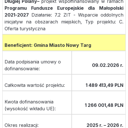
Długiej Polany–
projekt współfinansowany w ramach
Programu Fundusze Europejskie dla Małopolski
2021-2027
Działanie: 7.2 ZIT - Wsparcie oddolnych
inicjatyw na obszarach miejskich, Typ projektu: C.
Oferta turystyczna
Beneficjent: Gmina Miasto Nowy Targ
Data podpisania umowy o
09.02.2026 r.
dofinansowanie:
Całkowita wartość projektu:
1 489 413,49 PLN
Kwota dofinansowania
1 266 001,48 PLN
(wysokość wkładu UE):
Okres realizacji:
2025 r. – 2026 r.