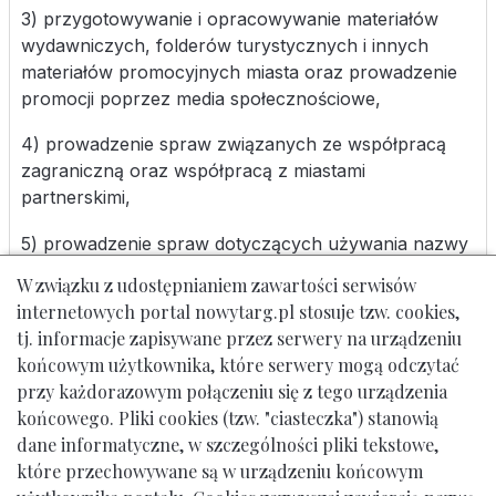
3) przygotowywanie i opracowywanie materiałów
wydawniczych, folderów turystycznych i innych
materiałów promocyjnych miasta oraz prowadzenie
promocji poprzez media społecznościowe,
4) prowadzenie spraw związanych ze współpracą
zagraniczną oraz współpracą z miastami
partnerskimi,
5) prowadzenie spraw dotyczących używania nazwy
miasta, herbu, logo przez wnioskujące podmioty,
W związku z udostępnianiem zawartości serwisów
internetowych portal nowytarg.pl stosuje tzw. cookies,
6) organizacja imprez mających charakter promocji
tj. informacje zapisywane przez serwery na urządzeniu
miasta.
końcowym użytkownika, które serwery mogą odczytać
przy każdorazowym połączeniu się z tego urządzenia
końcowego. Pliki cookies (tzw. "ciasteczka") stanowią
dane informatyczne, w szczególności pliki tekstowe,
które przechowywane są w urządzeniu końcowym