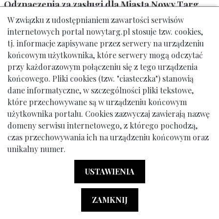
Odznaczenia za zasługi dla Miasta Nowy Targ
W związku z udostępnianiem zawartości serwisów
Medal Zasłużony dla Sportu
internetowych portal nowytarg.pl stosuje tzw. cookies,
Tytuł Honorowego Obywatela
tj. informacje zapisywane przez serwery na urządzeniu
końcowym użytkownika, które serwery mogą odczytać
Honorowy Ambasador Miasta Nowy Targ
przy każdorazowym połączeniu się z tego urządzenia
końcowego. Pliki cookies (tzw. "ciasteczka") stanowią
dane informatyczne, w szczególności pliki tekstowe,
które przechowywane są w urządzeniu końcowym
Urząd Miasta Nowy Targ: ul. Krzywa 1, tel. 18 261 12 00
użytkownika portalu. Cookies zazwyczaj zawierają nazwę
domeny serwisu internetowego, z którego pochodzą,
© Gmina Miasto Nowy Targ
czas przechowywania ich na urządzeniu końcowym oraz
Menu dodatkowe (stopka)
Klauzula Informacyjna RODO
Deklaracja Dostępności
unikalny numer.
Powered by:
Ideo
USTAWIENIA
ZAMKNIJ