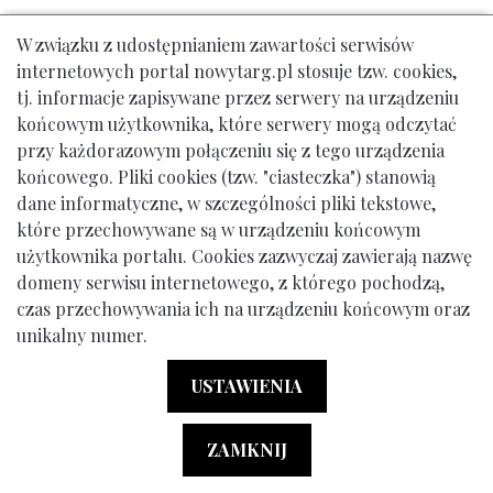
W związku z udostępnianiem zawartości serwisów
Urząd Miasta Nowy Targ: ul. Krzywa 1, tel. 18 261 12 00
internetowych portal nowytarg.pl stosuje tzw. cookies,
tj. informacje zapisywane przez serwery na urządzeniu
© Gmina Miasto Nowy Targ
końcowym użytkownika, które serwery mogą odczytać
Menu dodatkowe (stopka)
Klauzula Informacyjna RODO
Deklaracja Dostępności
przy każdorazowym połączeniu się z tego urządzenia
końcowego. Pliki cookies (tzw. "ciasteczka") stanowią
Powered by:
Ideo
dane informatyczne, w szczególności pliki tekstowe,
które przechowywane są w urządzeniu końcowym
użytkownika portalu. Cookies zazwyczaj zawierają nazwę
domeny serwisu internetowego, z którego pochodzą,
czas przechowywania ich na urządzeniu końcowym oraz
unikalny numer.
USTAWIENIA
ZAMKNIJ