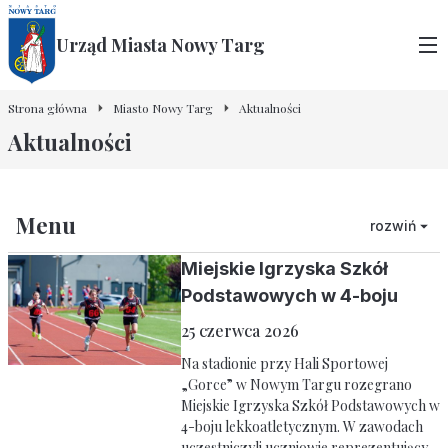
Urząd Miasta Nowy Targ
Strona główna
Miasto Nowy Targ
Aktualności
Aktualności
Menu
rozwiń
Miejskie Igrzyska Szkół
Podstawowych w 4-boju
25 czerwca 2026
Na stadionie przy Hali Sportowej
„Gorce” w Nowym Targu rozegrano
Miejskie Igrzyska Szkół Podstawowych w
4-boju lekkoatletycznym. W zawodach
uczestniczyli uczniowie reprezentujący