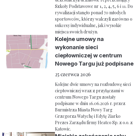
Szkoły Podstawowe nr 1, 2, 4, 5, 6 i 11. Do
rywalizacji stanęło ponad 70 młodych
sportowców, którzy walczyli zarówno o
sukcesy indywidualne, jak i wysokie
miejsca swoich drużyn.
Kolejne umowy na
wykonanie sieci
ciepłowniczej w centrum
Nowego Targu już podpisane
25 czerwca 2026
Kolejne dwie umowy na rozbudowę sieci
ciepłowniczej wraz z przyłączami w
centrum Nowego Targu zostały
podpisane w dniu 16.06.2026 r. przez
Burmistrza Miasta Nowy Targ
Grzegorza Watychę i Edytę Ziarko
Prezes Zarządu firmy Heatco Sp. z o.o. z
Katowic.