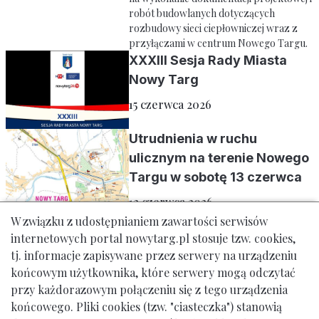
robót budowlanych dotyczących
rozbudowy sieci ciepłowniczej wraz z
przyłączami w centrum Nowego Targu.
XXXIII Sesja Rady Miasta
Nowy Targ
15 czerwca 2026
Utrudnienia w ruchu
ulicznym na terenie Nowego
Targu w sobotę 13 czerwca
12 czerwca 2026
W związku z udostępnianiem zawartości serwisów
internetowych portal nowytarg.pl stosuje tzw. cookies,
tj. informacje zapisywane przez serwery na urządzeniu
1
2
3
4
5
6
7
8
9
...
62
końcowym użytkownika, które serwery mogą odczytać
przy każdorazowym połączeniu się z tego urządzenia
Idź do
końcowego. Pliki cookies (tzw. "ciasteczka") stanowią