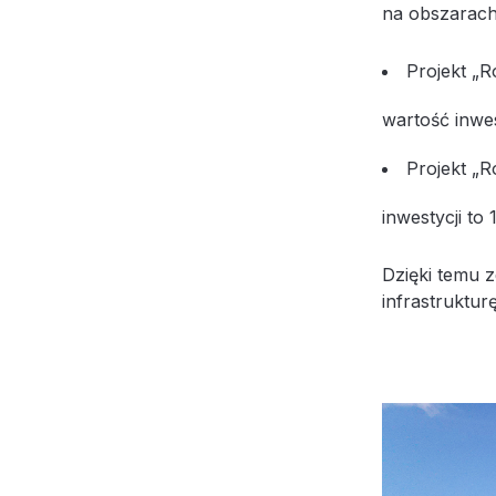
na obszarach
Projekt „R
wartość inwes
Projekt „R
inwestycji to 
Dzięki temu 
infrastruktur