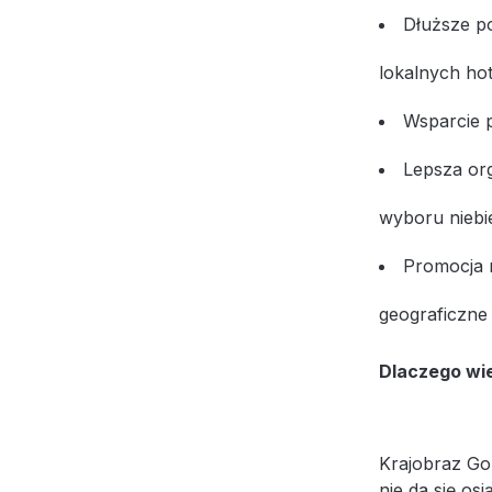
Dłuższe po
lokalnych hote
Wsparcie p
Lepsza or
wyboru niebie
Promocja r
geograficzne 
Dlaczego wi
Krajobraz Go
nie da się os