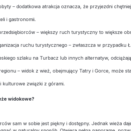
byty – dodatkowa atrakcja oznacza, że przyjezdni chętniej 
li i gastronomii.
rzedsiębiorców – większy ruch turystyczny to większe obr
ganizacja ruchu turystycznego – zwłaszcza w przypadku Ł
skiego szlaku na Turbacz lub innych alternatyw, odciążają
egionu – widok z wież, obejmujący Tatry i Gorce, może st
i kulturowe związki z górami.
eże widokowe?
rców sam w sobie jest piękny i dostępny. Jednak wieża daj
iągnąć w naturalny sposób. Otwiera pełną panoramę, pozwal