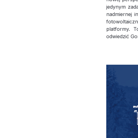
jedynym zada
nadmiernej i
fotowoltaicz
platformy. 
odwiedzić Go