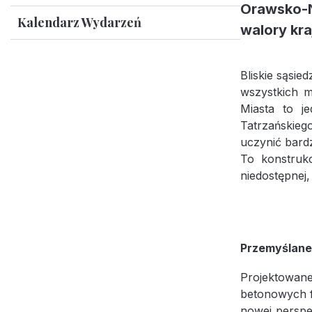
Orawsko-N
Kalendarz Wydarzeń
walory kr
Bliskie sąsi
wszystkich m
Miasta to j
Tatrzańskieg
uczynić bard
To konstruk
niedostępnej,
Przemyślane
Projektowane
betonowych f
nowej perspe