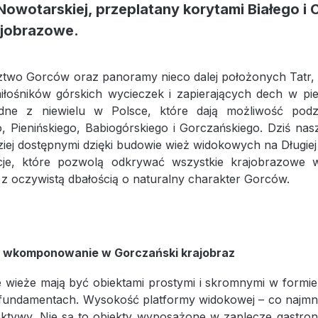
owotarskiej, przeplatany korytami Białego i
ajobrazowe.
edztwo Gorców oraz panoramy nieco dalej położonych Tatr, 
iłośników górskich wycieczek i zapierających dech w pi
edne z niewielu w Polsce, które dają możliwość pod
o, Pienińskiego, Babiogórskiego i Gorczańskiego. Dziś na
ziej dostępnymi dzięki budowie wież widokowych na Długiej
cje, które pozwolą odkrywać wszystkie krajobrazowe w
 z oczywistą dbałością o naturalny charakter Gorców.
 wkomponowanie w Gorczański krajobraz
 wieże mają być obiektami prostymi i skromnymi w formie
undamentach. Wysokość platformy widokowej – co najmniej
ktywy. Nie są to obiekty wyposażone w zaplecze gastrono