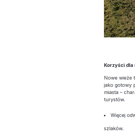
Korzyści dla
Nowe wieże t
jako gotowy 
miasta – cha
turystów.
Więcej odw
szlaków.