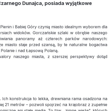
 Czarnego Dunajca, posiada wyjątkowe
Pienin i Babiej Góry czynią miasto idealnym wyborem dla
ersiach widoków. Gorczańskie szlaki w obrębie naszego
ziwiania panoramy aż czterech parków narodowych:
sze miasto staje przed szansą, by te naturalne bogactwa
 Polanie i nad Łapsową Polaną.
alory naszego miasta, z szerszej perspektywy dotąd
. Ich konstrukcja to lekka, drewniana rama osadzona na
 21 metrów – pozwoli spojrzeć na krajobraz z zupełnie
miczne ani stałe media. To tzw. „zimne wieże”, których