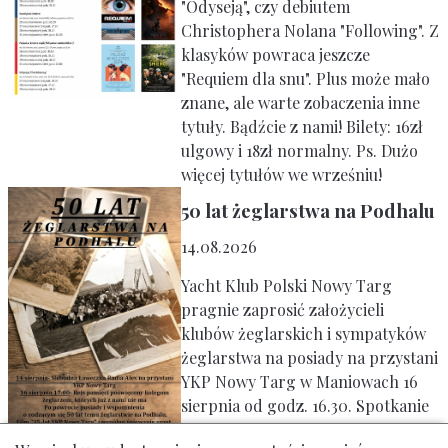
"Odyseją", czy debiutem
Christophera Nolana "Following". Z
klasyków powraca jeszcze
"Requiem dla snu". Plus może mało
znane, ale warte zobaczenia inne
tytuły. Bądźcie z nami! Bilety: 16zł
ulgowy i 18zł normalny. Ps. Dużo
więcej tytułów we wrześniu!
50 lat żeglarstwa na Podhalu
14.08.2026
Yacht Klub Polski Nowy Targ
pragnie zaprosić założycieli
klubów żeglarskich i sympatyków
żeglarstwa na posiady na przystani
YKP Nowy Targ w Maniowach 16
sierpnia od godz. 16.30. Spotkanie
zaczynamy rejsem pamięci,