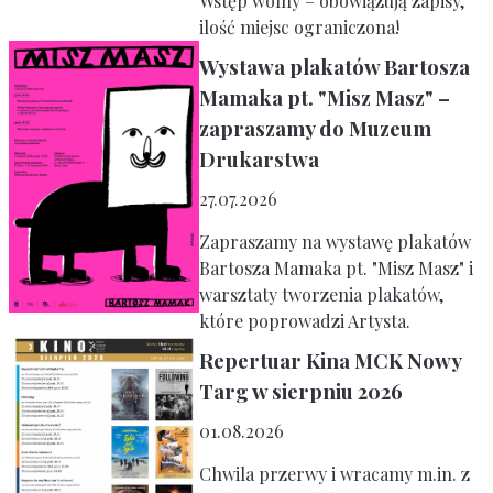
Wstęp wolny – obowiązują zapisy,
ilość miejsc ograniczona!
Wystawa plakatów Bartosza
Mamaka pt. "Misz Masz" –
zapraszamy do Muzeum
Drukarstwa
27.07.2026
Zapraszamy na wystawę plakatów
Bartosza Mamaka pt. "Misz Masz" i
warsztaty tworzenia plakatów,
które poprowadzi Artysta.
Repertuar Kina MCK Nowy
Targ w sierpniu 2026
01.08.2026
Chwila przerwy i wracamy m.in. z