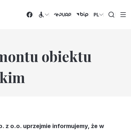
PL
Wyszukiwarka
montu obiektu
skim
z o.o. uprzejmie informujemy, że w