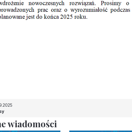
9.2025
sy
e wiadomości