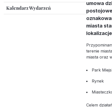
umowa dzi
Kalendarz Wydarzeń
postojowe 
oznakowan
miasta sta
lokalizacje
Przypominamy
terenie miast
miasta oraz 
Park Miejs
Rynek
Miasteczko
Celem działań