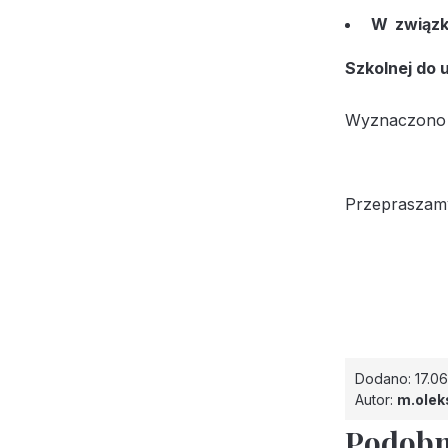
W związk
Szkolnej do 
Wyznaczono t
Przepraszamy
Dodano: 17.0
Autor:
m.olek
Podobn