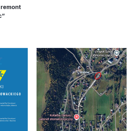
 remont
c”