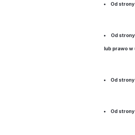
Od strony
Od strony
lub prawo w u
Od strony 
Od strony 