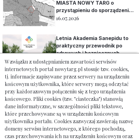
MIASTA NOWY TARG o
przystąpieniu do sporządzenia
zmiany miejscowego planu
16.07.2026
zagospodarowania
przestrzennego NOWY TARG 24
Letnia Akademia Sanepidu to
(Dział)
praktyczny przewodnik po
zdrowych i bezpiecznych
wakacjach
30.06.2026
W związku z udostępnianiem zawartości serwisów
internetowych portal nowytarg.pl stosuje tzw. cookies,
tj. informacje zapisywane przez serwery na urządzeniu
końcowym użytkownika, które serwery mogą odczytać
przy każdorazowym połączeniu się z tego urządzenia
końcowego. Pliki cookies (tzw. "ciasteczka") stanowią
dane informatyczne, w szczególności pliki tekstowe,
które przechowywane są w urządzeniu końcowym
użytkownika portalu. Cookies zazwyczaj zawierają nazwę
domeny serwisu internetowego, z którego pochodzą,
Urząd Miasta Nowy Targ: ul. Krzywa 1, tel. 18 261 12 00
czas przechowywania ich na urządzeniu końcowym oraz