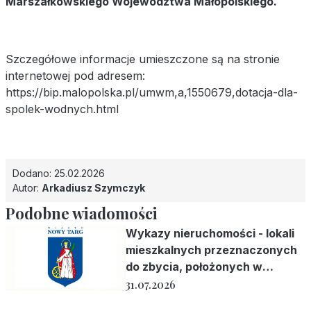
Marszałkowskiego Województwa Małopolskiego.
Szczegółowe informacje umieszczone są na stronie
internetowej pod adresem:
https://bip.malopolska.pl/umwm,a,1550679,dotacja-dla-
spolek-wodnych.html
Dodano: 25.02.2026
Autor:
Arkadiusz Szymczyk
Podobne wiadomości
Wykazy nieruchomości - lokali
mieszkalnych przeznaczonych
do zbycia, położonych w
Krakowie
31.07.2026