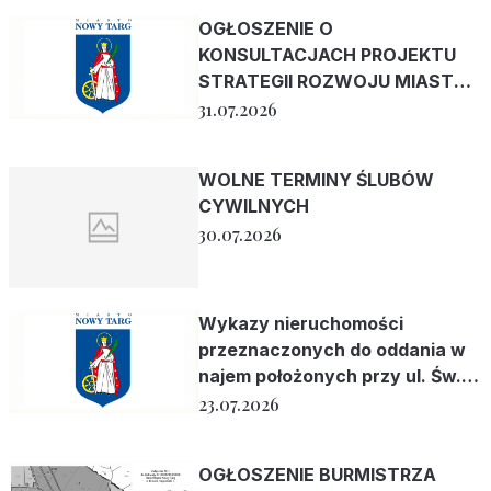
OGŁOSZENIE O
KONSULTACJACH PROJEKTU
STRATEGII ROZWOJU MIASTA
NOWY TARG 2040
31.07.2026
WOLNE TERMINY ŚLUBÓW
CYWILNYCH
30.07.2026
Wykazy nieruchomości
przeznaczonych do oddania w
najem położonych przy ul. Św.
Brata Alberta 35 i ul. Parkowej
23.07.2026
14
OGŁOSZENIE BURMISTRZA