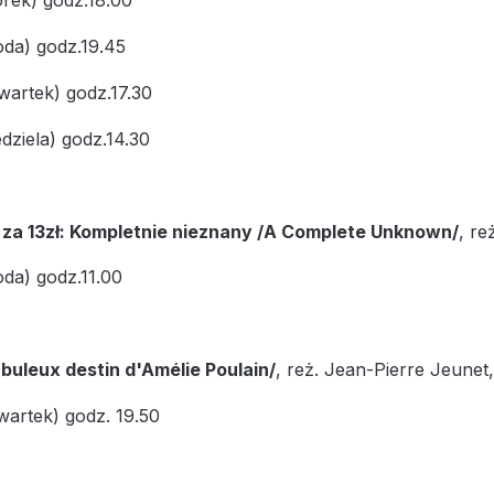
rek) godz.18.00
oda) godz.19.45
wartek) godz.17.30
dziela) godz.14.30
 za 13zł: Kompletnie nieznany /A Complete Unknown/
, re
da) godz.11.00
abuleux destin d'Amélie Poulain/
, reż. Jean-Pierre Jeunet,
wartek) godz. 19.50