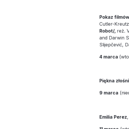
Pokaz filmó
Cutler-Kreut
Robot/,
reż. 
and Darwin 
Slijepčević, 
4 marca
(wto
Piękna złośni
9 marca
(nie
Emilia Perez