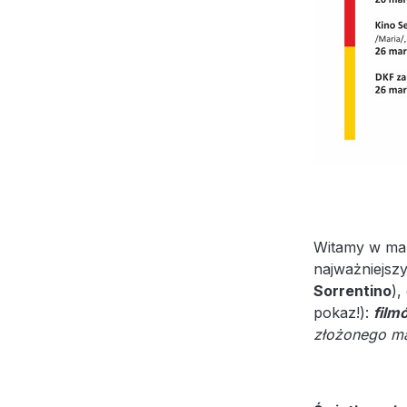
Witamy w mar
najważniejsz
Sorrentino
),
pokaz!):
film
złożonego ma