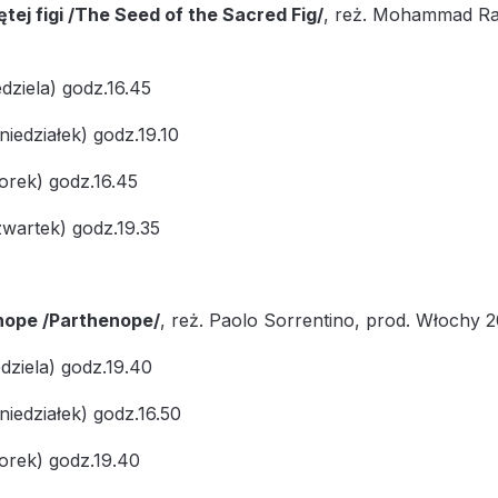
tej figi /The Seed of the Sacred Fig/
, reż. Mohammad Ras
dziela) godz.16.45
iedziałek) godz.19.10
orek) godz.16.45
wartek) godz.19.35
nope /Parthenope/
, reż. Paolo Sorrentino, prod. Włochy 2
edziela) godz.19.40
iedziałek) godz.16.50
orek) godz.19.40