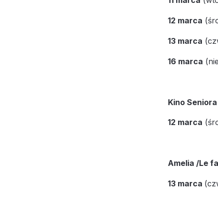
11 marca
(wto
12 marca
(śr
13 marca
(cz
16 marca
(nie
Kino Seniora
12 marca
(śro
Amelia /Le f
13 marca
(cz