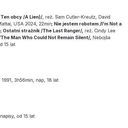
en obcy /A Lien)/
, reż. Sam Cutler-Kreutz, David
Mattai, USA 2024, 22min;
Nie jestem robotem /I'm Not a
;
Ostatni strażnik /The Last Ranger/,
reż. Cindy Lee
ć /The Man Who Could Not Remain Silent/,
Nebojša
d 15 lat
a 1991, 3h56min, nap, 18 lat
apisy, od 15 lat