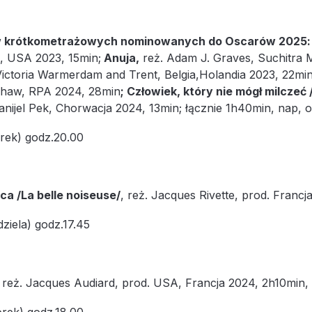
w krótkometrażowych nominowanych do Oscarów 2025: T
z, USA 2023, 15min;
Anuja,
reż. Adam J. Graves, Suchitra 
Victoria Warmerdam and Trent, Belgia,Holandia 2023, 22min
Shaw, RPA 2024, 28min
; Człowiek, który nie mógł milcze
Danijel Pek, Chorwacja 2024, 13min; łącznie 1h40min, nap, o
rek) godz.20.00
ca /La belle noiseuse/
, reż. Jacques Rivette, prod. Francj
dziela) godz.17.45
, reż. Jacques Audiard, prod. USA, Francja 2024, 2h10min, n