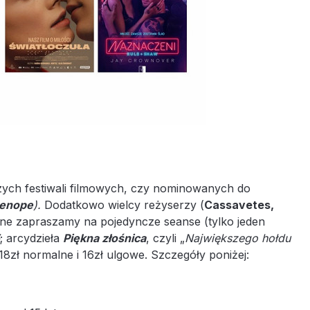
zych festiwali filmowych, czy nominowanych do
rtenope
).
Dodatkowo wielcy reżyserzy (
Cassavetes,
ólne zapraszamy na pojedyncze seanse (tylko jeden
; arcydzieła
Piękna złośnica
, czyli „
Największego hołdu
: 18zł normalne i 16zł ulgowe. Szczegóły poniżej: