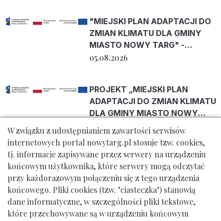
"MIEJSKI PLAN ADAPTACJI DO
ZMIAN KLIMATU DLA GMINY
MIASTO NOWY TARG" -
informacja o funkcjonowanu
05.08.2026
projektu
PROJEKT „MIEJSKI PLAN
ADAPTACJI DO ZMIAN KLIMATU
DLA GMINY MIASTO NOWY
TARG”
05.08.2026
W związku z udostępnianiem zawartości serwisów
internetowych portal nowytarg.pl stosuje tzw. cookies,
tj. informacje zapisywane przez serwery na urządzeniu
Bartosz Mamak w Muzeum
końcowym użytkownika, które serwery mogą odczytać
Drukarstwa.
przy każdorazowym połączeniu się z tego urządzenia
05.08.2026
końcowego. Pliki cookies (tzw. "ciasteczka") stanowią
dane informatyczne, w szczególności pliki tekstowe,
które przechowywane są w urządzeniu końcowym