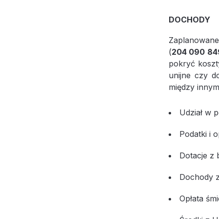
DOCHODY
Zaplanowane
(
204 090 849
pokryć koszt
unijne czy d
między innym
Udział w 
Podatki i 
Dotacje z
Dochody z
Opłata śm