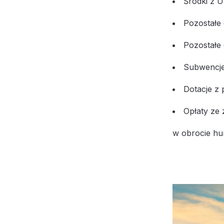
Środki z U
Pozostałe 
Pozostałe
Subwencj
Dotacje z
Opłaty ze
w obrocie h