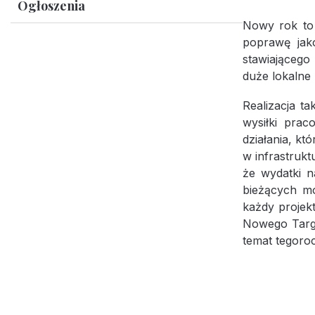
Ogłoszenia
Nowy rok to 
poprawę jak
stawiającego
duże lokalne
Realizacja t
wysiłki prac
działania, k
w infrastruk
że wydatki n
bieżących mo
każdy projek
Nowego Targu
temat tegoro