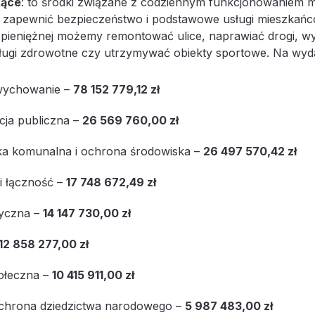
żące
: to środki związane z codziennym funkcjonowaniem mi
 zapewnić bezpieczeństwo i podstawowe usługi mieszkańcom
uli pieniężnej możemy remontować ulice, naprawiać drogi, 
ługi zdrowotne czy utrzymywać obiekty sportowe. Na wydat
 wychowanie –
78 152 779,12 zł
cja publiczna –
26 569 760,00 zł
a komunalna i ochrona środowiska –
26 497 570,42 zł
i łączność –
17 748 672,49 zł
zyczna –
14 147 730,00 zł
12 858 277,00 zł
ołeczna –
10 415 911,00 zł
 ochrona dziedzictwa narodowego –
5 987 483,00 zł