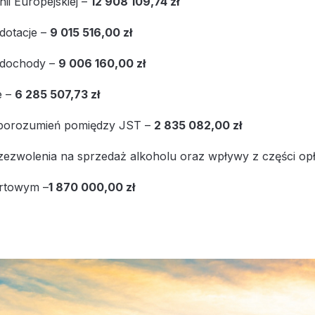
nii Europejskiej –
12 908 109,74 zł
dotacje –
9 015 516,00 zł
 dochody –
9 006 160,00 zł
e –
6 285 507,73 zł
 porozumień pomiędzy JST –
2 835 082,00 zł
 zezwolenia na sprzedaż alkoholu oraz wpływy z części o
urtowym –
1 870 000,00 zł