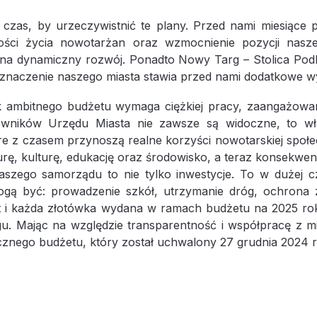
czas, by urzeczywistnić te plany. Przed nami miesiące pe
ości życia nowotarżan oraz wzmocnienie pozycji nasz
 na dynamiczny rozwój. Ponadto Nowy Targ – Stolica Podh
 znaczenie naszego miasta stawia przed nami dodatkowe w
ak ambitnego budżetu wymaga ciężkiej pracy, zaangażowa
owników Urzędu Miasta nie zawsze są widoczne, to wła
tóre z czasem przynoszą realne korzyści nowotarskiej społ
turę, kulturę, edukację oraz środowisko, a teraz konsekw
aszego samorządu to nie tylko inwestycje. To w dużej czę
gą być: prowadzenie szkół, utrzymanie dróg, ochrona 
t i każda złotówka wydana w ramach budżetu na 2025 rok
. Mając na względzie transparentność i współpracę z m
cznego budżetu, który został uchwalony 27 grudnia 2024 