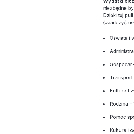
Wydatki bie
niezbędne by
Dzięki tej p
świadczyć us
Oświata i
Administra
Gospodark
Transport 
Kultura fi
Rodzina –
Pomoc sp
Kultura i