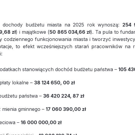
 dochody budżetu miasta na 2025 rok wynoszą:
254 
,68 zł
) i majątkowe (
50 865 034,66 zł
). Ta pula to fund
y codziennego funkcjonowania miasta i tworzyć inwestycyj
otacje, to efekt wcześniejszych starań pracowników na 
i:
podatkach stanowiących dochód budżetu państwa –
105 43
opłaty lokalne –
38 124 650, 00 zł
 budżetu państwa –
36 420 224, 87 zł
 mienia gminnego –
17 060 390,00 zł
ieciowa –
16 000 000,00 zł