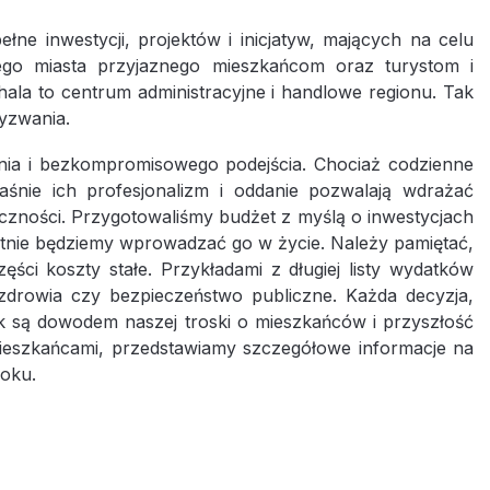
łne inwestycji, projektów i inicjatyw, mających na celu
ego miasta przyjaznego mieszkańcom oraz turystom i
ala to centrum administracyjne i handlowe regionu. Tak
yzwania.
nia i bezkompromisowego podejścia. Chociaż codzienne
śnie ich profesjonalizm i oddanie pozwalają wdrażać
eczności. Przygotowaliśmy budżet z myślą o inwestycjach
entnie będziemy wprowadzać go w życie. Należy pamiętać,
ści koszty stałe. Przykładami z długiej listy wydatków
zdrowia czy bezpieczeństwo publiczne. Każda decyzja,
 są dowodem naszej troski o mieszkańców i przyszłość
ieszkańcami, przedstawiamy szczegółowe informacje na
roku.