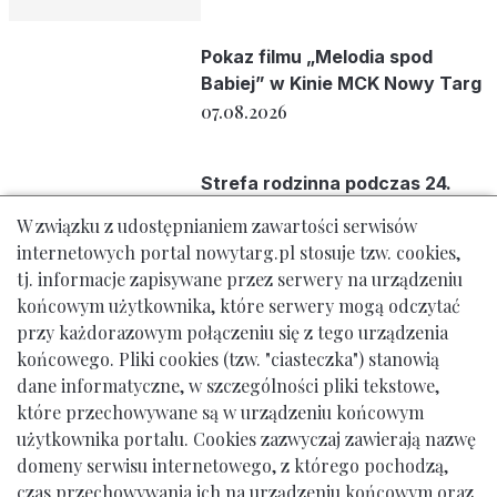
Pokaz filmu „Melodia spod
Babiej” w Kinie MCK Nowy Targ
07.08.2026
Strefa rodzinna podczas 24.
Jarmarku Podhalańskiego
W związku z udostępnianiem zawartości serwisów
06.08.2026
internetowych portal nowytarg.pl stosuje tzw. cookies,
tj. informacje zapisywane przez serwery na urządzeniu
końcowym użytkownika, które serwery mogą odczytać
INFORMACJA O
przy każdorazowym połączeniu się z tego urządzenia
UTRUDNIENIACH
końcowego. Pliki cookies (tzw. "ciasteczka") stanowią
06.08.2026
dane informatyczne, w szczególności pliki tekstowe,
które przechowywane są w urządzeniu końcowym
użytkownika portalu. Cookies zazwyczaj zawierają nazwę
domeny serwisu internetowego, z którego pochodzą,
Urząd Miasta Nowy Targ: ul. Krzywa 1, tel. 18 261 12 00
czas przechowywania ich na urządzeniu końcowym oraz