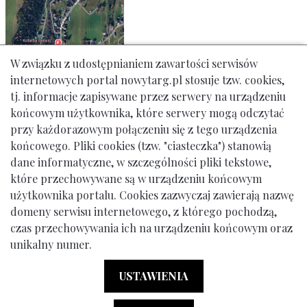
W związku z udostępnianiem zawartości serwisów
internetowych portal nowytarg.pl stosuje tzw. cookies,
tj. informacje zapisywane przez serwery na urządzeniu
końcowym użytkownika, które serwery mogą odczytać
przy każdorazowym połączeniu się z tego urządzenia
końcowego. Pliki cookies (tzw. "ciasteczka") stanowią
dane informatyczne, w szczególności pliki tekstowe,
które przechowywane są w urządzeniu końcowym
użytkownika portalu. Cookies zazwyczaj zawierają nazwę
domeny serwisu internetowego, z którego pochodzą,
Urząd Miasta Nowy Targ: ul. Krzywa 1, tel. 18 261 12 00
czas przechowywania ich na urządzeniu końcowym oraz
unikalny numer.
© Gmina Miasto Nowy Targ
Menu dodatkowe (stopka)
Klauzula Informacyjna RODO
Deklaracja Dostępności
USTAWIENIA
Powered by:
Ideo