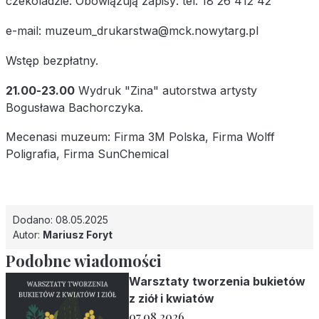
czekoladzie. Obowiązują zapisy: tel. 18 26 412 42
e-mail:
muzeum_drukarstwa@mck.nowytarg.pl
Wstęp bezpłatny.
21.00-23.00
Wydruk "Zina" autorstwa artysty
Bogusława Bachorczyka.
Mecenasi muzeum: Firma 3M Polska, Firma
Wolff
Poligrafia
, Firma SunChemical
Dodano: 08.05.2025
Autor:
Mariusz Foryt
Podobne wiadomości
Warsztaty tworzenia bukietów
z ziół i kwiatów
07.08.2026